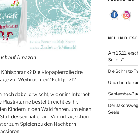
NEU IN DIES
Am 16.11. ersc
uch
auf Amazon
Selters“
Die Schmitz-Fr
 Kühlschrank? Die Klopapierrolle drei
Tage vor Weihnachten? Echt jetzt?
Und dann leb un
September-Bu
 noch dabei erwischt, wie er im Internet
Plastiktanne bestellt, reicht es ihr.
Der Jakobsweg 
en Kindern in den Wald fahren, um einen
Seele
Stattdessen hat er am Vormittag schon
hat er zum Spielen zu den Nachbarn
assieren!