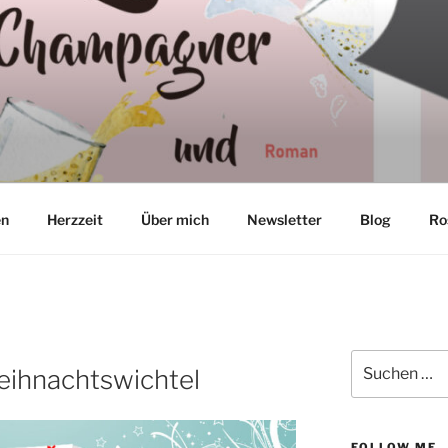
TON
en
Herzzeit
Über mich
Newsletter
Blog
Ro
Suchen
Weihnachtswichtel
nach:
FOLLOW ME