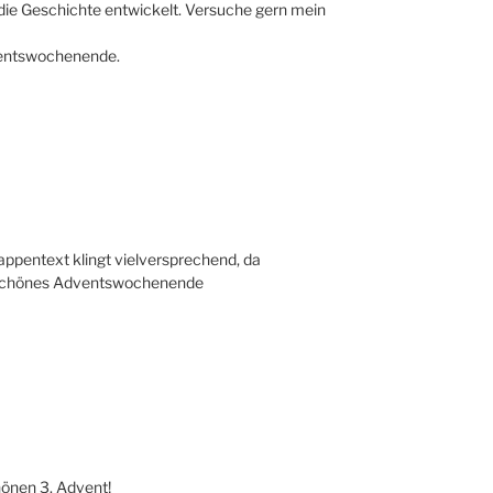
die Geschichte entwickelt. Versuche gern mein
ventswochenende.
appentext klingt vielversprechend, da
n schönes Adventswochenende
hönen 3. Advent!