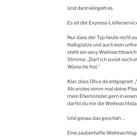
Und dann klingelt es.
Es ist der Express-Lieferservic
Nur dass der Typ heute nicht au
Halbglatze und auch kein unfre
steht ein sexy Weihnachtswich
Stimme: „Darf ich sonst noch et
Wünsche frei.“
Klar, dass Oliva da entgegnet: 
Als erstes nimm mal deine Plas
mein Ehemonster gern in eine
darfst du mir die Weihnachtst
Und genau das geschah …
Eine zauberhafte Weihnachts