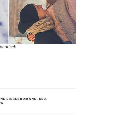
mantisch
INE LIEBESROMANE
,
NEU
,
OW