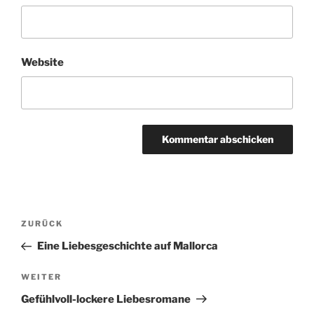
Website
Beitragsnavigation
Vorheriger
ZURÜCK
Beitrag
Eine Liebesgeschichte auf Mallorca
Nächster
WEITER
Beitrag
Gefühlvoll-lockere Liebesromane