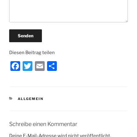
Diesen Beitrag teilen
F
T
E
T
a
w
m
ei
c
itt
ai
le
e
er
l
n
KATEGORIEN
ALLGEMEIN
b
o
o
Schreibe einen Kommentar
k
Deine E-Mail-Adresse wird nicht veröffentlicht.