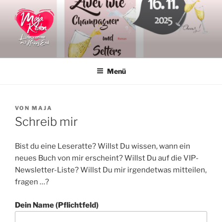
Zum
Inhalt
springen
MAJA KEATON
Liebesromane
Menü
VERÖFFENTLICHT
VON
MAJA
AM
Schreib mir
Bist du eine Leseratte? Willst Du wissen, wann ein
neues Buch von mir erscheint? Willst Du auf die VIP-
Newsletter-Liste? Willst Du mir irgendetwas mitteilen,
fragen …?
Dein Name (Pflichtfeld)