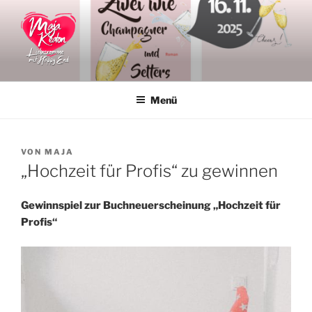
Zum
Inhalt
springen
MAJA KEATON
Liebesromane
Menü
VERÖFFENTLICHT
VON
MAJA
AM
„Hochzeit für Profis“ zu gewinnen
Gewinnspiel zur Buchneuerscheinung „Hochzeit für
Profis“