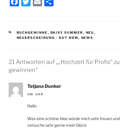
F
T
E
T
a
w
m
ei
c
itt
ai
le
e
er
l
n
KATEGORIEN
BUCHGEWINNE
,
DAISY SUMMER
,
NEU
,
b
NEUERSCHEINUNG - OUT NOW
,
NEWS
o
o
21 Antworten auf „„Hochzeit für Profis“ zu
k
gewinnen“
Tatjana Dunker
UM UHR
Hallo
Was eine schöne Idee würde mich sehr freuen und
versuche sehr gerne mein Glück