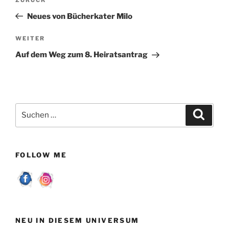
Vorheriger
Beitrag
Neues von Bücherkater Milo
Nächster
WEITER
Beitrag
Auf dem Weg zum 8. Heiratsantrag
Suchen
Suche
nach:
FOLLOW ME
NEU IN DIESEM UNIVERSUM