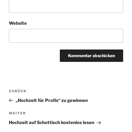
Website
Beitragsnavigation
Vorheriger
ZURÜCK
Beitrag
„Hochzeit für Profis“ zu gewinnen
Nächster
WEITER
Beitrag
Hochzeit auf Schottisch kostenlos lesen