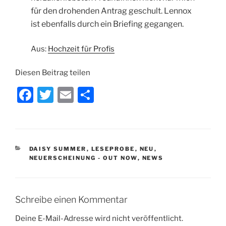
für den drohenden Antrag geschult. Lennox
ist ebenfalls durch ein Briefing gegangen.
Aus:
Hochzeit für Profis
Diesen Beitrag teilen
F
T
E
T
a
w
m
ei
c
itt
ai
le
e
er
l
n
KATEGORIEN
DAISY SUMMER
,
LESEPROBE
,
NEU
,
b
NEUERSCHEINUNG - OUT NOW
,
NEWS
o
o
Schreibe einen Kommentar
k
Deine E-Mail-Adresse wird nicht veröffentlicht.