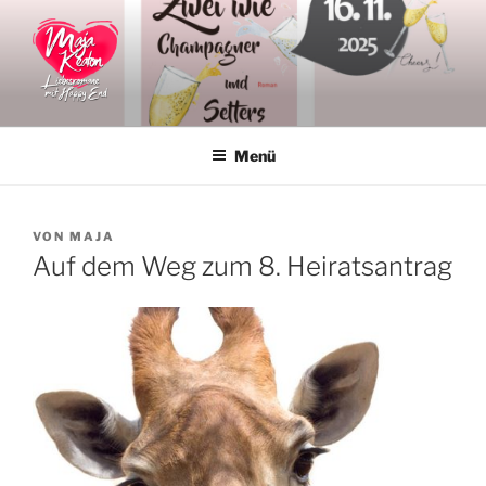
Zum
Inhalt
springen
MAJA KEATON
Liebesromane
Menü
VERÖFFENTLICHT
VON
MAJA
AM
Auf dem Weg zum 8. Heiratsantrag