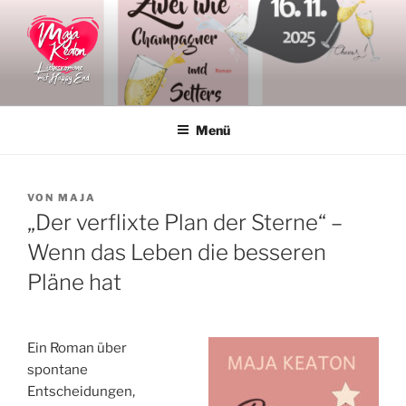
Zum
Inhalt
springen
MAJA KEATON
Liebesromane
Menü
VERÖFFENTLICHT
VON
MAJA
AM
„Der verflixte Plan der Sterne“ –
Wenn das Leben die besseren
Pläne hat
Ein Roman über
spontane
Entscheidungen,