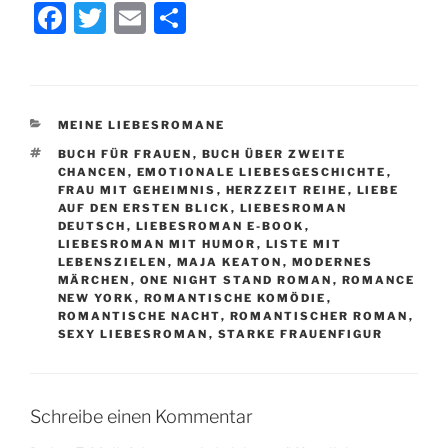
F
T
E
T
a
w
m
ei
c
itt
ai
le
e
er
l
n
KATEGORIEN
MEINE LIEBESROMANE
b
SCHLAGWÖRTER
BUCH FÜR FRAUEN
,
BUCH ÜBER ZWEITE
o
CHANCEN
,
EMOTIONALE LIEBESGESCHICHTE
,
FRAU MIT GEHEIMNIS
,
HERZZEIT REIHE
,
LIEBE
o
AUF DEN ERSTEN BLICK
,
LIEBESROMAN
DEUTSCH
,
LIEBESROMAN E-BOOK
,
k
LIEBESROMAN MIT HUMOR
,
LISTE MIT
LEBENSZIELEN
,
MAJA KEATON
,
MODERNES
MÄRCHEN
,
ONE NIGHT STAND ROMAN
,
ROMANCE
NEW YORK
,
ROMANTISCHE KOMÖDIE
,
ROMANTISCHE NACHT
,
ROMANTISCHER ROMAN
,
SEXY LIEBESROMAN
,
STARKE FRAUENFIGUR
Schreibe einen Kommentar