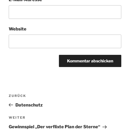
Website
Beitragsnavigation
Vorheriger
ZURÜCK
Beitrag
Datenschutz
Nächster
WEITER
Beitrag
Gewinnspiel „Der verflixte Plan der Sterne“