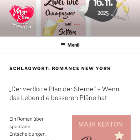
Zum
Inhalt
springen
MAJA KEATON
Liebesromane
Menü
SCHLAGWORT:
ROMANCE NEW YORK
VERÖFFENTLICHT
„Der verflixte Plan der Sterne“ – Wenn
AM
das Leben die besseren Pläne hat
Ein Roman über
spontane
Entscheidungen,