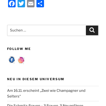
F
T
E
T
a
w
m
ei
c
itt
ai
le
e
er
l
n
Suchen
Suche
b
nach:
o
o
FOLLOW ME
k
NEU IN DIESEM UNIVERSUM
Am 16.11. erscheint „Zwei wie Champagner und
Selters“
Die Schmitz-Frauen – 3 Frauen, 3 Neuanfänge