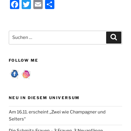
F
T
E
T
a
w
m
ei
c
itt
ai
le
e
er
l
n
Suchen
Suche
b
nach:
o
o
FOLLOW ME
k
NEU IN DIESEM UNIVERSUM
Am 16.11. erscheint „Zwei wie Champagner und
Selters“
Die Schmitz-Frauen – 3 Frauen, 3 Neuanfänge