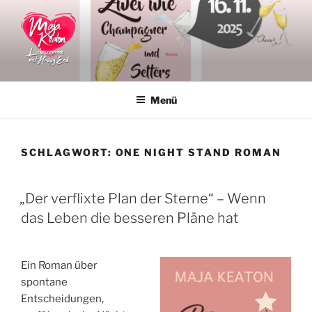
Zum
Inhalt
springen
MAJA KEATON
Liebesromane
Menü
SCHLAGWORT:
ONE NIGHT STAND ROMAN
VERÖFFENTLICHT
„Der verflixte Plan der Sterne“ – Wenn
AM
das Leben die besseren Pläne hat
Ein Roman über
spontane
Entscheidungen,