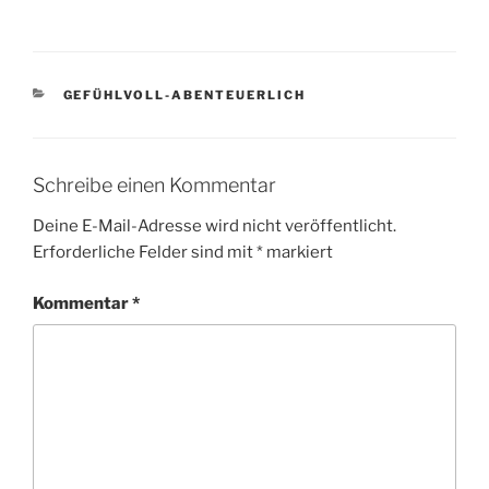
a
w
m
ei
c
itt
ai
le
e
er
l
n
KATEGORIEN
GEFÜHLVOLL-ABENTEUERLICH
b
o
o
Schreibe einen Kommentar
k
Deine E-Mail-Adresse wird nicht veröffentlicht.
Erforderliche Felder sind mit
*
markiert
Kommentar
*