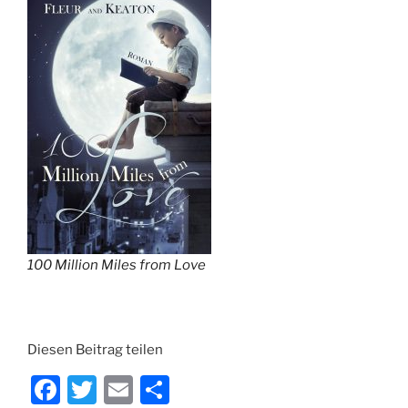
100 Million Miles from Love
Diesen Beitrag teilen
F
T
E
T