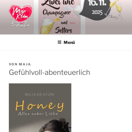
Zum
Inhalt
springen
MAJA KEATON
Liebesromane
Menü
VERÖFFENTLICHT
VON
MAJA
AM
Gefühlvoll-abenteuerlich