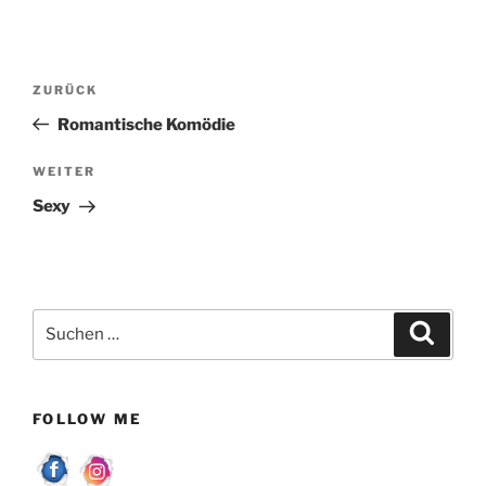
Beitragsnavigation
Vorheriger
ZURÜCK
Beitrag
Romantische Komödie
Nächster
WEITER
Beitrag
Sexy
Suchen
Suche
nach:
FOLLOW ME