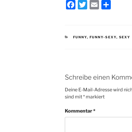
F
T
E
T
a
w
m
ei
c
itt
ai
le
e
er
l
n
KATEGORIEN
FUNNY
,
FUNNY-SEXY
,
SEXY
b
o
o
k
Schreibe einen Komm
Deine E-Mail-Adresse wird nicht
sind mit
*
markiert
Kommentar
*