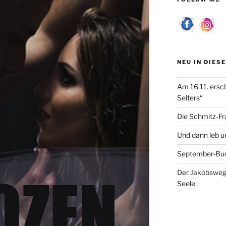
NEU IN DIES
Am 16.11. ersc
Selters“
Die Schmitz-Fr
Und dann leb un
September-Bu
Der Jakobsweg 
Seele