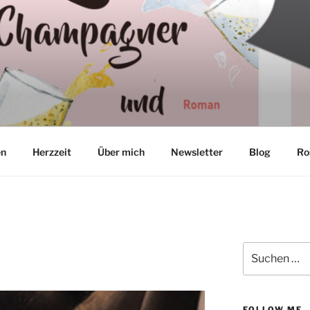
TON
en
Herzzeit
Über mich
Newsletter
Blog
Ro
Suchen
nach:
FOLLOW ME