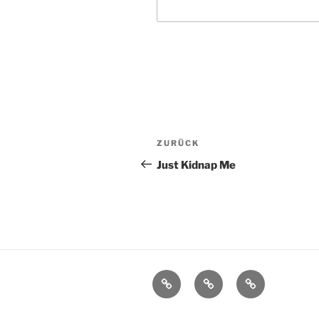
Beitragsnavigation
Vorheriger
ZURÜCK
Beitrag
Just Kidnap Me
Impressum
Blogger-
Schreib
Team
mir
und