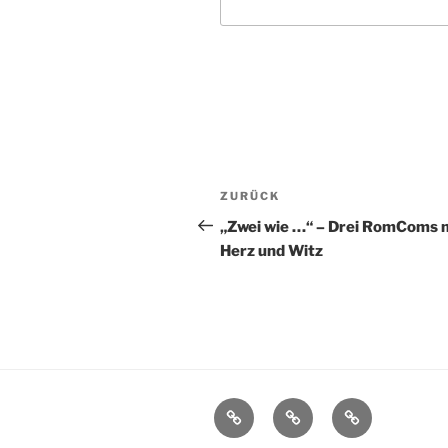
Beitragsnavigation
Vorheriger
ZURÜCK
Beitrag
„Zwei wie …“ – Drei RomComs 
Herz und Witz
Impressum
Blogger-
Schreib
Team
mir