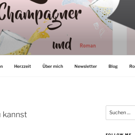
TON
en
Herzzeit
Über mich
Newsletter
Blog
Ro
Suchen
u kannst
nach:
FOLLOW ME