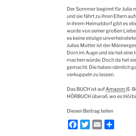
Der Sommer beginnt für Julia 
und sie fährt zu ihren Eltern a
in ihrem Heimatdorf gibt es eb
wurde von seiner großen Liebe 
es keine einzige unverheiratete 
Julias Mutter ist der Männerge
Dorn im Auge und sie hat eine I
machen würde. Doch da hat sie 
gemacht. Die haben nämlich gan
verkuppeln zu lassen.
Das BUCH ist auf
Amazon
(E-B
HÖRBUCH überall, wo es Hörbü
Diesen Beitrag teilen
F
T
E
T
a
w
m
ei