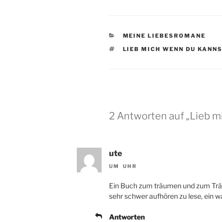
c
itt
ai
le
e
er
l
n
KATEGORIEN
MEINE LIEBESROMANE
b
SCHLAGWÖRTER
LIEB MICH WENN DU KANN
o
o
k
2 Antworten auf „Lieb m
ute
UM UHR
Ein Buch zum träumen und zum Trä
sehr schwer aufhören zu lese, ein 
Antworten