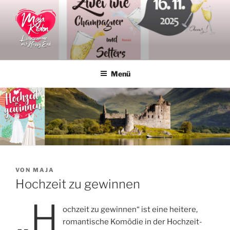
Zum
Inhalt
springen
MAJA KEATON
Liebesromane
Menü
VERÖFFENTLICHT
VON
MAJA
AM
Hochzeit zu gewinnen
„H
ochzeit zu gewinnen“ ist eine heitere,
romantische Komödie in der Hochzeit-