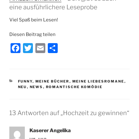
eine ausführlichere Leseprobe
Viel Spaß beim Lesen!
Diesen Beitrag teilen
F
T
E
T
a
w
m
ei
c
itt
ai
le
e
er
l
n
KATEGORIEN
FUNNY
,
MEINE BÜCHER
,
MEINE LIEBESROMANE
,
b
NEU
,
NEWS
,
ROMANTISCHE KOMÖDIE
o
o
13 Antworten auf „Hochzeit zu gewinnen“
k
Kaserer Angelika