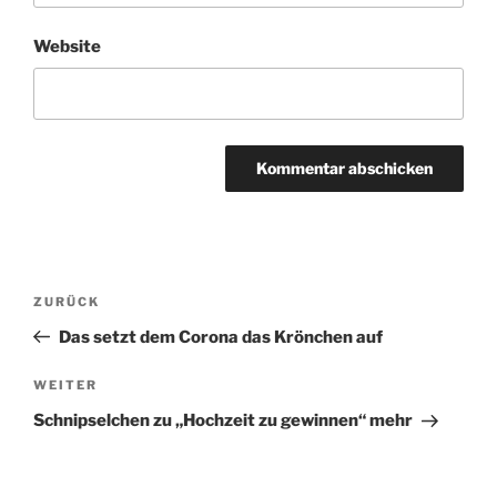
Website
Beitragsnavigation
Vorheriger
ZURÜCK
Beitrag
Das setzt dem Corona das Krönchen auf
Nächster
WEITER
Beitrag
Schnipselchen zu „Hochzeit zu gewinnen“ mehr