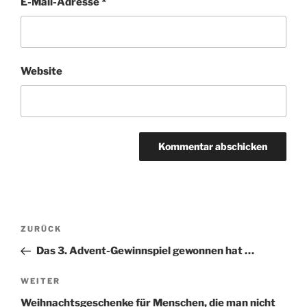
E-Mail-Adresse
*
Website
Beitragsnavigation
Vorheriger
ZURÜCK
Beitrag
Das 3. Advent-Gewinnspiel gewonnen hat …
Nächster
WEITER
Beitrag
Weihnachtsgeschenke für Menschen, die man nicht