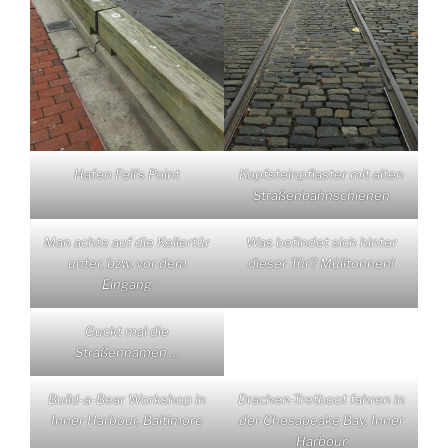
Hafen Fell’s Point
Kopfsteinpflaster mit alten
Straßenbahnschienen
Man achte auf die Kellertür
Was befindet sich hinter
unter, bzw. vor dem
dieser Tür? Mülltonnen!
Eingang
Guckt mal die
Straßennamen …
Build-a-Bear Workshop in
Drachen-Tretboot fahren in
Inner Harbour, Baltimore
der Chesapeake Bay, Inner
Harbour