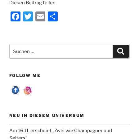
Diesen Beitrag teilen
F
T
E
T
a
w
m
ei
c
itt
ai
le
e
er
l
n
Suchen
Suche
b
nach:
o
o
FOLLOW ME
k
NEU IN DIESEM UNIVERSUM
Am 16.11. erscheint „Zwei wie Champagner und
Selters“