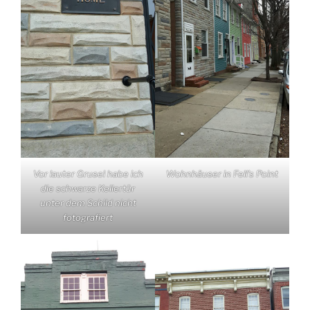
Vor lauter Grusel habe ich
Wohnhäuser in Fell’s Point
die schwarze Kellertür
unter dem Schild nicht
fotografiert