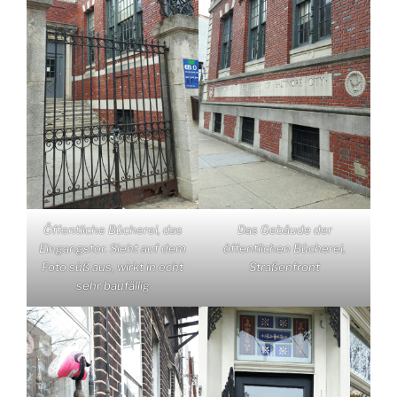
Öffentliche Bücherei, das
Das Gebäude der
Eingangstor. Sieht auf dem
öffentlichen Bücherei,
Foto süß aus, wirkt in echt
Straßenfront
sehr baufällig