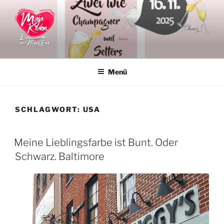
Zum
Inhalt
springen
MAJA KEATON
Liebesromane
Menü
SCHLAGWORT:
USA
VERÖFFENTLICHT
Meine Lieblingsfarbe ist Bunt. Oder
AM
Schwarz. Baltimore