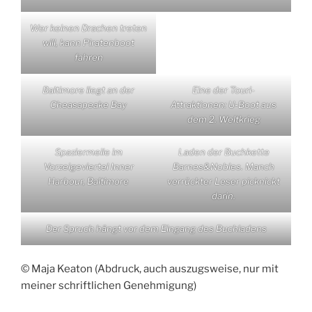
Wer keinen Drachen treten
will, kann Piratenboot
fahren
Baltimore liegt an der
Eine der Touri-
Cheasapeake Bay
Attraktionen: U-Boot aus
dem 2. Weltkrieg
Spaziermeile im
Laden der Buchkette
Vorzeigeviertel Inner
Barnes&Nobles. Manch
Harbour, Baltimore
verrückter Leser picknickt
darin.
Der Spruch hängt vor dem Eingang des Buchladens
© Maja Keaton (Abdruck, auch auszugsweise, nur mit
meiner schriftlichen Genehmigung)