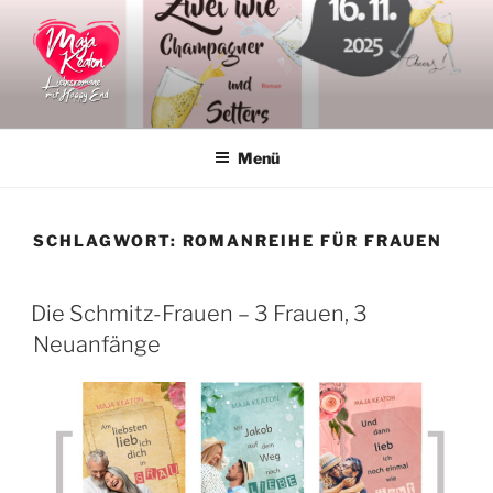
Zum
Inhalt
springen
MAJA KEATON
Liebesromane
Menü
SCHLAGWORT:
ROMANREIHE FÜR FRAUEN
VERÖFFENTLICHT
Die Schmitz-Frauen – 3 Frauen, 3
AM
Neuanfänge