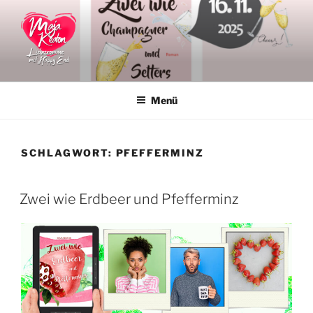
Zum
Inhalt
springen
MAJA KEATON
Liebesromane
Menü
SCHLAGWORT:
PFEFFERMINZ
VERÖFFENTLICHT
Zwei wie Erdbeer und Pfefferminz
AM