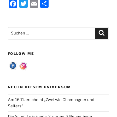
F
T
E
T
a
w
m
ei
c
itt
ai
le
e
er
l
n
Suchen
Suche
b
nach:
o
o
FOLLOW ME
k
NEU IN DIESEM UNIVERSUM
Am 16.11. erscheint „Zwei wie Champagner und
Selters“
Die Schmitz-Frauen – 3 Frauen, 3 Neuanfänge