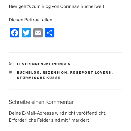
Hier geht’s zum Blog von Corinna’s Bücherwelt
Diesen Beitrag teilen
F
T
E
T
a
w
m
ei
c
itt
ai
le
e
er
l
n
KATEGORIEN
LESERINNEN-MEINUNGEN
b
SCHLAGWÖRTER
BUCHBLOG
,
REZENSION
,
ROSEPORT LOVERS
,
o
STÜRMISCHE KÜSSE
o
k
Schreibe einen Kommentar
Deine E-Mail-Adresse wird nicht veröffentlicht.
Erforderliche Felder sind mit
*
markiert