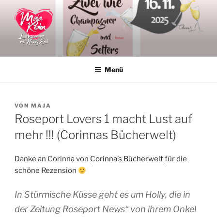
Zum
Inhalt
springen
MAJA KEATON
Liebesromane
Menü
VERÖFFENTLICHT
VON
MAJA
AM
Roseport Lovers 1 macht Lust auf
mehr !!! (Corinnas Bücherwelt)
Danke an Corinna von
Corinna’s Bücherwelt
für die
schöne Rezension
In Stürmische Küsse geht es um Holly, die in
der Zeitung Roseport News“ von ihrem Onkel