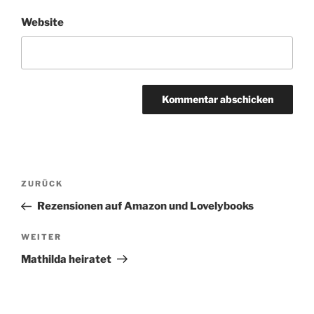
Website
Beitragsnavigation
Vorheriger
ZURÜCK
Beitrag
Rezensionen auf Amazon und Lovelybooks
Nächster
WEITER
Beitrag
Mathilda heiratet