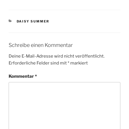
c
itt
ai
le
e
er
l
n
KATEGORIEN
DAISY SUMMER
b
o
o
Schreibe einen Kommentar
k
Deine E-Mail-Adresse wird nicht veröffentlicht.
Erforderliche Felder sind mit
*
markiert
Kommentar
*