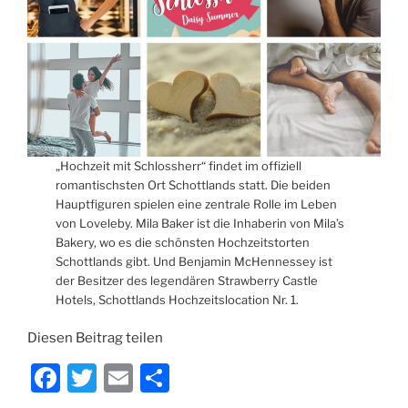
„Hochzeit mit Schlossherr“ findet im offiziell
romantischsten Ort Schottlands statt. Die beiden
Hauptfiguren spielen eine zentrale Rolle im Leben
von Loveleby. Mila Baker ist die Inhaberin von Mila’s
Bakery, wo es die schönsten Hochzeitstorten
Schottlands gibt. Und Benjamin McHennessey ist
der Besitzer des legendären Strawberry Castle
Hotels, Schottlands Hochzeitslocation Nr. 1.
Diesen Beitrag teilen
F
T
E
T
a
w
m
ei