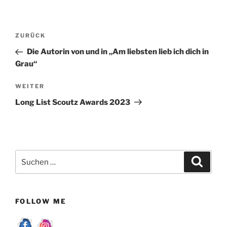
Beitragsnavigation
Vorheriger
ZURÜCK
Beitrag
Die Autorin von und in „Am liebsten lieb ich dich in
Grau“
Nächster
WEITER
Beitrag
Long List Scoutz Awards 2023
Suchen
Suche
nach:
FOLLOW ME