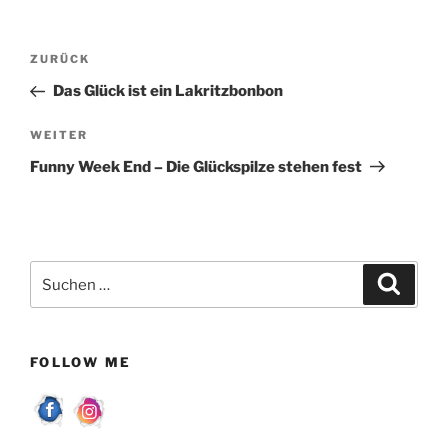
Beitragsnavigation
Vorheriger
ZURÜCK
Beitrag
Das Glück ist ein Lakritzbonbon
Nächster
WEITER
Beitrag
Funny Week End – Die Glückspilze stehen fest
Suchen
Suche
nach:
FOLLOW ME