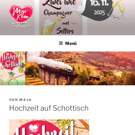
Zum
Inhalt
springen
MAJA KEATON
Liebesromane
Menü
VERÖFFENTLICHT
VON
MAJA
AM
Hochzeit auf Schottisch