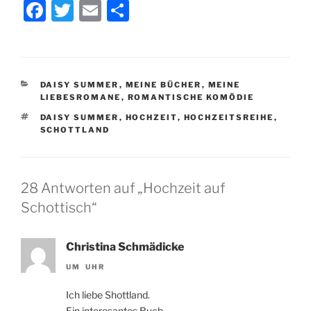
F
T
E
T
a
w
m
ei
c
itt
ai
le
e
er
l
n
KATEGORIEN
DAISY SUMMER
,
MEINE BÜCHER
,
MEINE
b
LIEBESROMANE
,
ROMANTISCHE KOMÖDIE
o
SCHLAGWÖRTER
DAISY SUMMER
,
HOCHZEIT
,
HOCHZEITSREIHE
,
SCHOTTLAND
o
k
28 Antworten auf „Hochzeit auf
Schottisch“
Christina Schmädicke
UM UHR
Ich liebe Shottland.
Ein interesantes Buch.