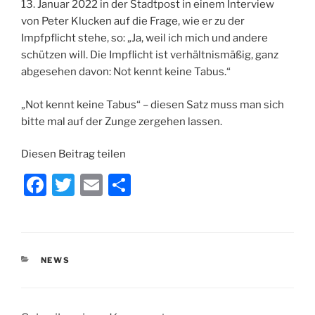
13. Januar 2022 in der Stadtpost in einem Interview
von Peter Klucken auf die Frage, wie er zu der
Impfpflicht stehe, so: „Ja, weil ich mich und andere
schützen will. Die Impflicht ist verhältnismäßig, ganz
abgesehen davon: Not kennt keine Tabus.“
„Not kennt keine Tabus“ – diesen Satz muss man sich
bitte mal auf der Zunge zergehen lassen.
Diesen Beitrag teilen
F
T
E
T
a
w
m
ei
c
itt
ai
le
e
er
l
n
KATEGORIEN
NEWS
b
o