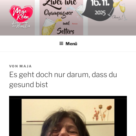
Zum
Inhalt
springen
MAJA KEATON
Liebesromane
Menü
VERÖFFENTLICHT
VON
MAJA
AM
Es geht doch nur darum, dass du
gesund bist