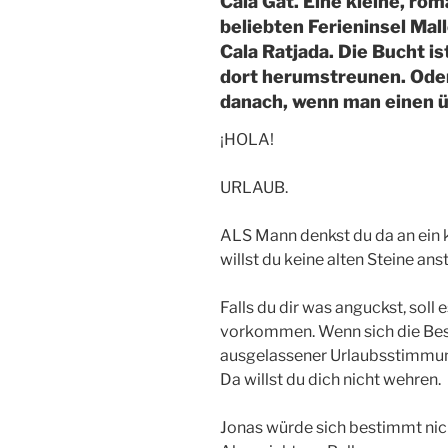
Cala Gat. Eine kleine, ro
beliebten Ferieninsel Mal
Cala Ratjada. Die Bucht i
dort herumstreunen. Ode
danach, wenn man einen ü
¡HOLA!
URLAUB.
ALS Mann denkst du da an ein 
willst du keine alten Steine ans
Falls du dir was anguckst, soll
vorkommen. Wenn sich die Bes
ausgelassener Urlaubsstimmung a
Da willst du dich nicht wehren.
Jonas würde sich bestimmt nic