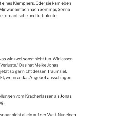
lt eines Klempners. Oder sie kam eben
: Mir war einfach nach Sommer, Sonne
se romantische und turbulente
was wir zwei sonst nicht tun. Wir lassen
 Verluste.“ Das hat Meike Jonas
jetzt so gar nicht dessen Traumziel.
ckt, wenn er das Angebot ausschlagen
ellungen vom Krachenlassen als Jonas.
eg.
spaar nicht allein auf der Welt. Nur einen