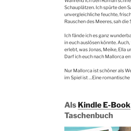
Während ich den Roman schrieb
Schauplätzen. Ich spürte den 
unvergleichliche feuchte, frisch
Rauschen des Meeres, sah die
Ich fände ich es ganz wunderba
in euch auslösen könnte. Auch,
erlebt, was Jonas, Meike, Ella 
Darf ich euch nach Mallorca en
Nur Mallorca ist schöner als 
im Spiel ist …Eine romantische 
Als
Kindle E-Book
Taschenbuch