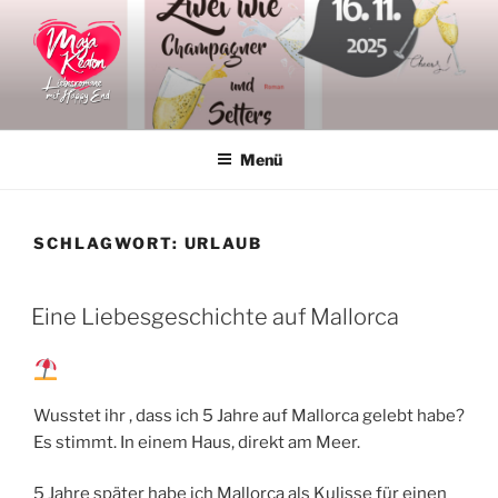
Zum
Inhalt
springen
MAJA KEATON
Liebesromane
Menü
SCHLAGWORT:
URLAUB
VERÖFFENTLICHT
Eine Liebesgeschichte auf Mallorca
AM
Wusstet ihr , dass ich 5 Jahre auf Mallorca gelebt habe?
Es stimmt. In einem Haus, direkt am Meer.
5 Jahre später habe ich Mallorca als Kulisse für einen