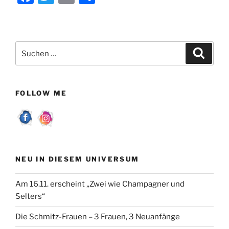
a
w
m
ei
c
itt
ai
le
e
er
l
n
Suchen
Suche
b
nach:
o
o
FOLLOW ME
k
NEU IN DIESEM UNIVERSUM
Am 16.11. erscheint „Zwei wie Champagner und
Selters“
Die Schmitz-Frauen – 3 Frauen, 3 Neuanfänge