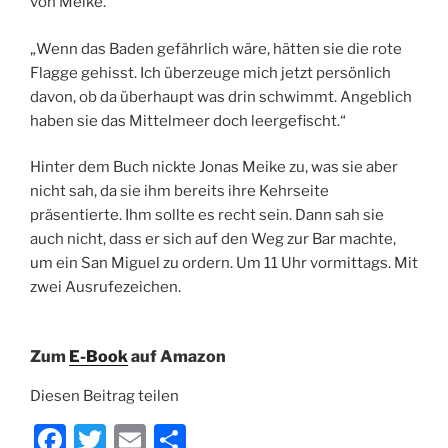
von Meike.
„Wenn das Baden gefährlich wäre, hätten sie die rote
Flagge gehisst. Ich überzeuge mich jetzt persönlich
davon, ob da überhaupt was drin schwimmt. Angeblich
haben sie das Mittelmeer doch leergefischt.“
Hinter dem Buch nickte Jonas Meike zu, was sie aber
nicht sah, da sie ihm bereits ihre Kehrseite
präsentierte. Ihm sollte es recht sein. Dann sah sie
auch nicht, dass er sich auf den Weg zur Bar machte,
um ein San Miguel zu ordern. Um 11 Uhr vormittags. Mit
zwei Ausrufezeichen.
Zum
E-Book
auf Amazon
Diesen Beitrag teilen
F
T
E
T