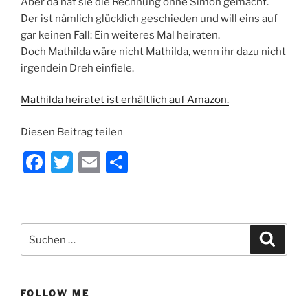
Aber da hat sie die Rechnung ohne Simon gemacht.
Der ist nämlich glücklich geschieden und will eins auf
gar keinen Fall: Ein weiteres Mal heiraten.
Doch Mathilda wäre nicht Mathilda, wenn ihr dazu nicht
irgendein Dreh einfiele.
Mathilda heiratet ist erhältlich auf Amazon.
Diesen Beitrag teilen
F
T
E
T
a
w
m
ei
c
itt
ai
le
e
er
l
n
Suchen
Suche
b
nach:
o
o
FOLLOW ME