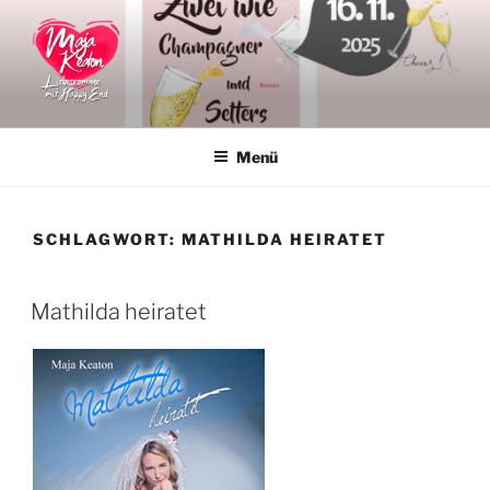
Zum
Inhalt
springen
MAJA KEATON
Liebesromane
Menü
SCHLAGWORT:
MATHILDA HEIRATET
VERÖFFENTLICHT
Mathilda heiratet
AM