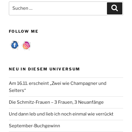
e
er
l
n
Suchen
Suche
b
nach:
o
o
FOLLOW ME
k
NEU IN DIESEM UNIVERSUM
Am 16.11. erscheint „Zwei wie Champagner und
Selters“
Die Schmitz-Frauen – 3 Frauen, 3 Neuanfänge
Und dann leb und lieb ich noch einmal wie verrückt
September-Buchgewinn