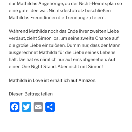
nur Mathildas Angehörige, ob der Nicht-Heiratsplan so
eine gute Idee war. Nichtsdestotrotz beschließen
Mathildas Freundinnen die Trennung zu feiern.
Während Mathilda noch das Ende ihrer zweiten Liebe
verdaut, zieht Simon los, um seine zweite Chance auf
die große Liebe einzulösen. Dumm nur, dass der Mann
ausgerechnet Mathilda für die Liebe seines Lebens
hält. Die hat es nämlich nur auf eins abgesehen: Auf
einen One Night Stand. Aber nicht mit Simon!
Mathilda in Love ist erhältlich auf Amazon.
Diesen Beitrag teilen
F
T
E
T
a
w
m
ei
c
itt
ai
le