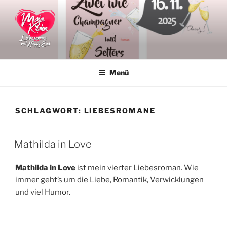
Zum
Inhalt
springen
MAJA KEATON
Liebesromane
Menü
SCHLAGWORT:
LIEBESROMANE
VERÖFFENTLICHT
Mathilda in Love
AM
Mathilda in Love
ist mein vierter Liebesroman. Wie
immer geht’s um die Liebe, Romantik, Verwicklungen
und viel Humor.