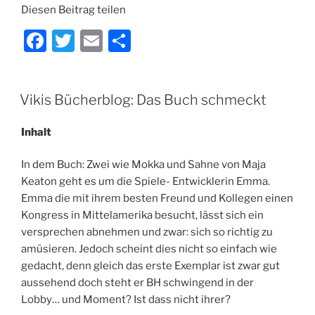
Diesen Beitrag teilen
F
T
E
T
a
w
m
ei
c
itt
ai
le
VERÖFFENTLICHT
Vikis Bücherblog: Das Buch schmeckt
e
er
l
n
AM
b
Inhalt
o
In dem Buch: Zwei wie Mokka und Sahne von Maja
o
Keaton geht es um die Spiele- Entwicklerin Emma.
k
Emma die mit ihrem besten Freund und Kollegen einen
Kongress in Mittelamerika besucht, lässt sich ein
versprechen abnehmen und zwar: sich so richtig zu
amüsieren. Jedoch scheint dies nicht so einfach wie
gedacht, denn gleich das erste Exemplar ist zwar gut
aussehend doch steht er BH schwingend in der
Lobby… und Moment? Ist dass nicht ihrer?