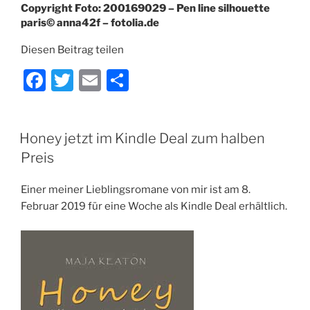
Copyright Foto: 200169029 – Pen line silhouette
paris© anna42f – fotolia.de
Diesen Beitrag teilen
F
T
E
T
a
w
m
ei
c
itt
ai
le
VERÖFFENTLICHT
Honey jetzt im Kindle Deal zum halben
e
er
l
n
AM
Preis
b
o
Einer meiner Lieblingsromane von mir ist am 8.
o
Februar 2019 für eine Woche als Kindle Deal erhältlich.
k