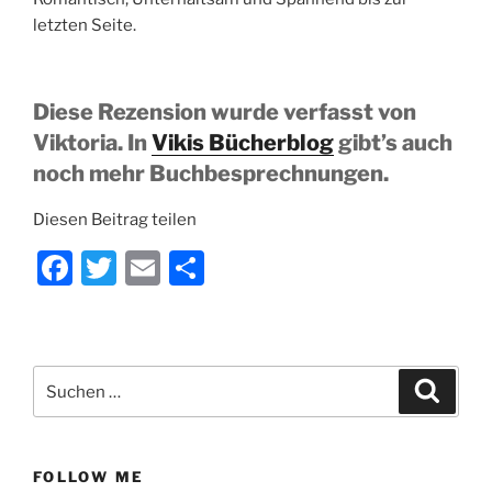
letzten Seite.
Diese Rezension wurde verfasst von
Viktoria. In
Vikis Bücherblog
gibt’s auch
noch mehr Buchbesprechnungen.
Diesen Beitrag teilen
F
T
E
T
a
w
m
ei
c
itt
ai
le
e
er
l
n
Suchen
Suche
b
nach:
o
o
FOLLOW ME