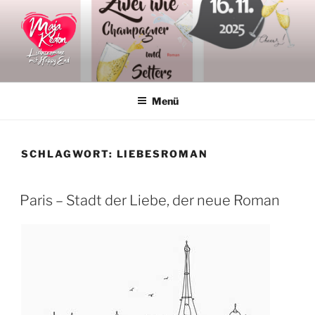
Zum
Inhalt
springen
MAJA KEATON
Liebesromane
Menü
SCHLAGWORT:
LIEBESROMAN
VERÖFFENTLICHT
Paris – Stadt der Liebe, der neue Roman
AM