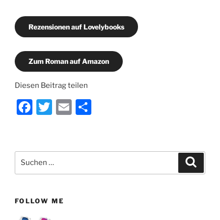
Rezensionen auf Lovelybooks
Zum Roman auf Amazon
Diesen Beitrag teilen
F
T
E
T
a
w
m
ei
c
itt
ai
le
e
er
l
n
Suchen
Suche
b
nach:
o
o
FOLLOW ME
k