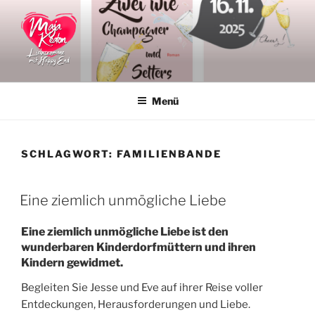
Zum
Inhalt
springen
MAJA KEATON
Liebesromane
Menü
SCHLAGWORT:
FAMILIENBANDE
VERÖFFENTLICHT
Eine ziemlich unmögliche Liebe
AM
Eine ziemlich unmögliche Liebe ist den
wunderbaren Kinderdorfmüttern und ihren
Kindern gewidmet.
Begleiten Sie Jesse und Eve auf ihrer Reise voller
Entdeckungen, Herausforderungen und Liebe.