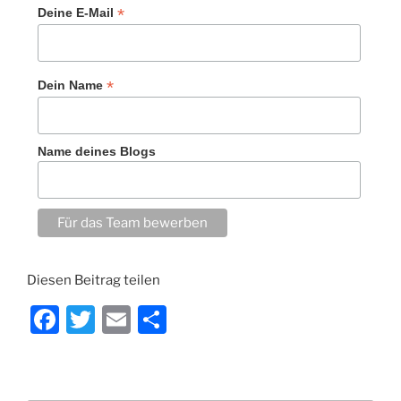
*
Deine E-Mail
*
Dein Name
Name deines Blogs
Diesen Beitrag teilen
F
T
E
T
a
w
m
ei
c
itt
ai
le