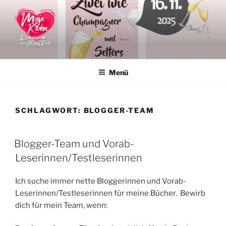
Zum
Inhalt
springen
MAJA KEATON
Liebesromane
Menü
SCHLAGWORT:
BLOGGER-TEAM
VERÖFFENTLICHT
Blogger-Team und Vorab-
AM
Leserinnen/Testleserinnen
Ich suche immer nette Bloggerinnen und Vorab-
Leserinnen/Testleserinnen für meine Bücher. Bewirb
dich für mein Team, wenn: