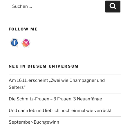
e
er
l
n
Suchen
Suche
b
nach:
o
o
FOLLOW ME
k
NEU IN DIESEM UNIVERSUM
Am 16.11. erscheint „Zwei wie Champagner und
Selters“
Die Schmitz-Frauen – 3 Frauen, 3 Neuanfänge
Und dann leb und lieb ich noch einmal wie verrückt
September-Buchgewinn