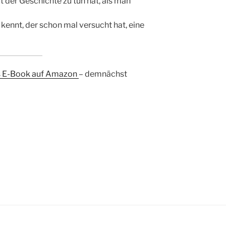
it der Geschichte zu tun hat, als man
r kennt, der schon mal versucht hat, eine
s E-Book auf Amazon
– demnächst