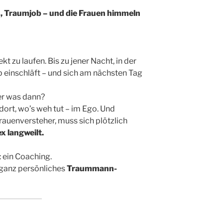
 Traumjob – und die Frauen himmeln
kt zu laufen. Bis zu jener Nacht, in der
 einschläft – und sich am nächsten Tag
er was dann?
 dort, wo’s weh tut – im Ego. Und
Frauenversteher, muss sich plötzlich
x langweilt.
: ein Coaching.
 ganz persönliches
Traummann-