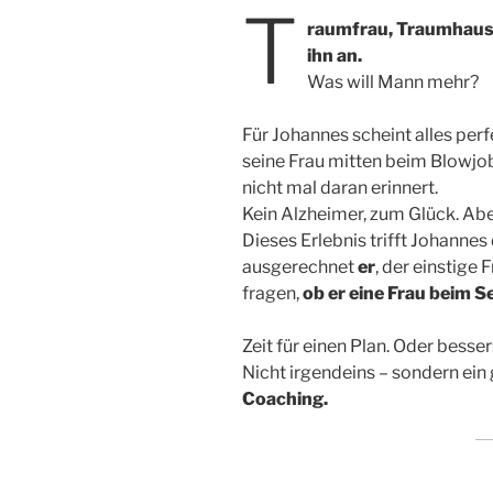
T
raumfrau, Traumhaus,
ihn an.
Was will Mann mehr?
Für Johannes scheint alles perfe
seine Frau mitten beim Blowjob
nicht mal daran erinnert.
Kein Alzheimer, zum Glück. Ab
Dieses Erlebnis trifft Johannes
ausgerechnet
er
, der einstige 
fragen,
ob er eine Frau beim Se
Zeit für einen Plan. Oder besser
Nicht irgendeins – sondern ein
Coaching.