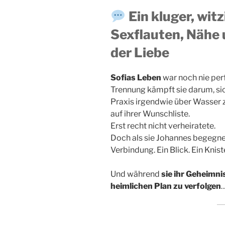
Ein kluger, wit
Sexflauten, Nähe 
der Liebe
Sofias Leben
war noch nie perf
Trennung kämpft sie darum, sich
Praxis irgendwie über Wasser z
auf ihrer Wunschliste.
Erst recht nicht verheiratete.
Doch als sie Johannes begegnet,
Verbindung. Ein Blick. Ein Knist
Und während
sie ihr Geheimni
heimlichen Plan zu verfolgen