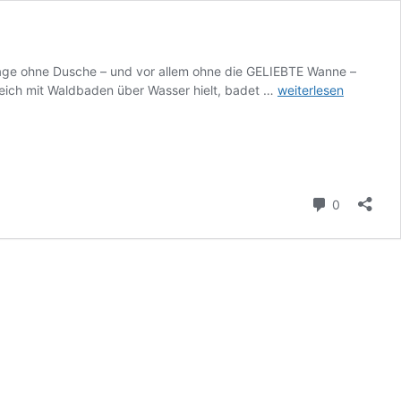
 Tage ohne Dusche – und vor allem ohne die GELIEBTE Wanne –
Leben
reich mit Waldbaden über Wasser hielt, badet …
weiterlesen
ohne
Dusche
und
Wanne
treibt
Autorin
Kommenta
0
in
Wahnsinn